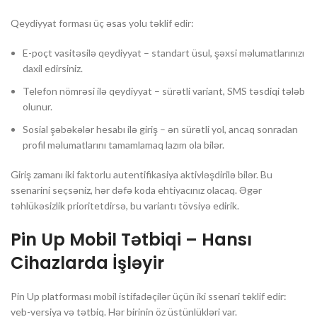
Qeydiyyat forması üç əsas yolu təklif edir:
E-poçt vasitəsilə qeydiyyat – standart üsul, şəxsi məlumatlarınızı
daxil edirsiniz.
Telefon nömrəsi ilə qeydiyyat – sürətli variant, SMS təsdiqi tələb
olunur.
Sosial şəbəkələr hesabı ilə giriş – ən sürətli yol, ancaq sonradan
profil məlumatlarını tamamlamaq lazım ola bilər.
Giriş zamanı iki faktorlu autentifikasiya aktivləşdirilə bilər. Bu
ssenarini seçsəniz, hər dəfə koda ehtiyacınız olacaq. Əgər
təhlükəsizlik prioritetdirsə, bu variantı tövsiyə edirik.
Pin Up Mobil Tətbiqi – Hansı
Cihazlarda İşləyir
Pin Up platforması mobil istifadəçilər üçün iki ssenari təklif edir:
veb-versiya və tətbiq. Hər birinin öz üstünlükləri var.