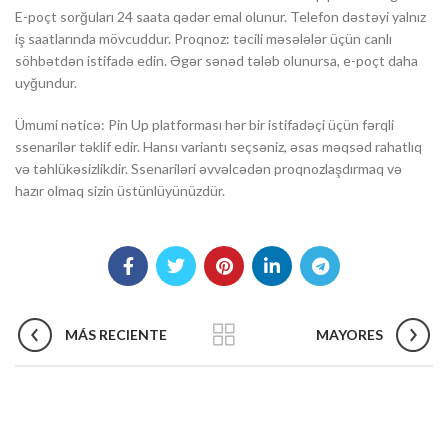
E-poçt sorğuları 24 saata qədər emal olunur. Telefon dəstəyi yalnız
iş saatlarında mövcuddur. Proqnoz: təcili məsələlər üçün canlı
söhbətdən istifadə edin. Əgər sənəd tələb olunursa, e-poçt daha
uyğundur.
Ümumi nəticə: Pin Up platforması hər bir istifadəçi üçün fərqli
ssenarilər təklif edir. Hansı variantı seçsəniz, əsas məqsəd rahatlıq
və təhlükəsizlikdir. Ssenariləri əvvəlcədən proqnozlaşdırmaq və
hazır olmaq sizin üstünlüyünüzdür.
MÁS RECIENTE
MAYORES