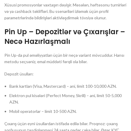
Xüsusi promosyonlar vaxtaşırı dəyişir. Məsələn, həftəsonu turnirləri
və ya cashback təklifləri. Bu ssenariləri izləmək üçün profil
parametrlərində bildirişləri aktivləşdirmək tövsiyə olunur.
Pin Up – Depozitlər və Çıxarışlar –
Necə Hazırlaşmalı
Pin Up-da pul əməliyyatları üçün bir neçə variant mövcuddur. Hansı
metodu seçsəniz, emal müddəti fərqli ola bilər.
Depozit üsulları:
Bank kartları (Visa, Mastercard) – ani, limit 100-10,000 AZN.
Elektron pul kisələri (Perfect Money, Skrill) – ani, limit 50-5,000
AZN.
Mobil operatorlar – limit 10-500 AZN.
Çıxarış üçün eyni üsullardan istifadə edilə bilər. Proqnoz: çıxarış
sorğusunun təsdiqlənməsi 24 saata qədər çəkə bilər. Əgər KYC