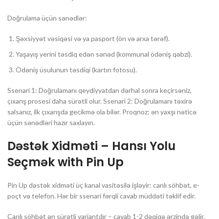
Doğrulama üçün sənədlər:
Şəxsiyyət vəsiqəsi və ya pasport (ön və arxa tərəf).
Yaşayış yerini təsdiq edən sənəd (kommunal ödəniş qəbzi).
Ödəniş üsulunun təsdiqi (kartın fotosu).
Ssenari 1: Doğrulamanı qeydiyyatdan dərhal sonra keçirsəniz,
çıxarış prosesi daha sürətli olur. Ssenari 2: Doğrulamanı təxirə
salsanız, ilk çıxarışda gecikmə ola bilər. Proqnoz: ən yaxşı nəticə
üçün sənədləri hazır saxlayın.
Dəstək Xidməti – Hansı Yolu
Seçmək with Pin Up
Pin Up dəstək xidməti üç kanal vasitəsilə işləyir: canlı söhbət, e-
poçt və telefon. Hər bir ssenari fərqli cavab müddəti təklif edir.
Canlı söhbət ən sürətli variantdır – cavab 1-2 dəqiqə ərzində gəlir.