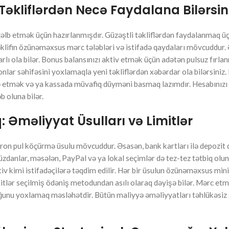
Təkliflərdən Necə Faydalana Bilərsin
əlb etmək üçün hazırlanmışdır. Güzəştli təkliflərdən faydalanmaq ü
təklifin özünəməxsus mərc tələbləri və istifadə qaydaları mövcuddur.
ı ola bilər. Bonus balansınızı aktiv etmək üçün adətən pulsuz fırla
ar səhifəsini yoxlamaqla yeni təkliflərdən xəbərdar ola bilərsiniz.
 etmək və ya kassada müvafiq düyməni basmaq lazımdır. Hesabınızı
b oluna bilər.
Əməliyyat Üsulları və Limitlər
tron pul köçürmə üsulu mövcuddur. Əsasən, bank kartları ilə depozi
cüzdanlar, məsələn, PayPal və ya lokal seçimlər də tez-tez tətbiq olu
tiv kimi istifadəçilərə təqdim edilir. Hər bir üsulun özünəməxsus m
itlər seçilmiş ödəniş metodundan asılı olaraq dəyişə bilər. Mərc et
uğunu yoxlamaq məsləhətdir. Bütün maliyyə əməliyyatları təhlükəsiz