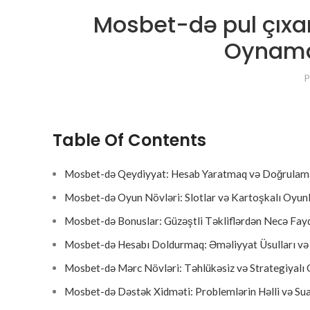
Mosbet-də pul çıx
Oynama
P
Table Of Contents
Mosbet-də Qeydiyyat: Hesab Yaratmaq və Doğrulam
Mosbet-də Oyun Növləri: Slotlar və Kartoşkalı Oyunl
Mosbet-də Bonuslar: Güzəştli Təkliflərdən Necə Fayd
Mosbet-də Hesabı Doldurmaq: Əməliyyat Üsulları və 
Mosbet-də Mərc Növləri: Təhlükəsiz və Strategiyalı 
Mosbet-də Dəstək Xidməti: Problemlərin Həlli və Su