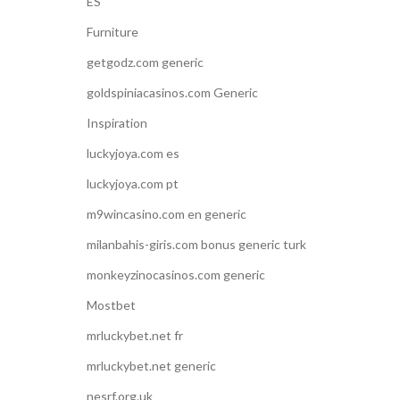
ES
Furniture
getgodz.com generic
goldspiniacasinos.com Generic
Inspiration
luckyjoya.com es
luckyjoya.com pt
m9wincasino.com en generic
milanbahis-giris.com bonus generic turk
monkeyzinocasinos.com generic
Mostbet
mrluckybet.net fr
mrluckybet.net generic
nesrf.org.uk