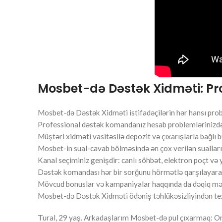
Mosbet-də Dəstək Xidməti: Pr
Mosbet-də Dəstək Xidməti istifadəçilərin hər hansı probl
Professional dəstək komandanız hesab problemlərinizdə
Müştəri xidməti vasitəsilə depozit və çıxarışlarla bağlı b
Mosbet-in sual-cavab bölməsində ən çox verilən sualların 
Kanal seçiminiz genişdir: canlı söhbət, elektron poçt və y
Dəstək komandası hər bir sorğunu hörmətlə qarşılayaraq,
Mövcud bonuslar və kampaniyalar haqqında da dəqiq məl
Mosbet-də Dəstək Xidməti ödəniş təhlükəsizliyindən tex
Tural, 29 yaş. Arkadaşlarım Mosbet-də pul çıxarmaq: