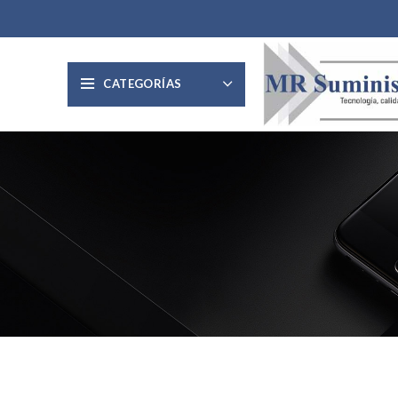
CATEGORÍAS