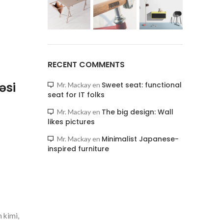
RECENT COMMENTS
əsi
Sweet seat: functional
Mr. Mackay
en
seat for IT folks
The big design: Wall
Mr. Mackay
en
likes pictures
Minimalist Japanese-
Mr. Mackay
en
inspired furniture
 kimi,