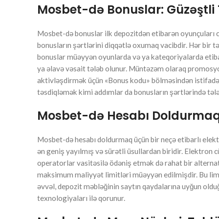
Mosbet-də Bonuslar: Güzəştli 
Mosbet-də bonuslar ilk depozitdən etibarən oyunçuları c
bonusların şərtlərini diqqətlə oxumaq vacibdir. Hər bir 
bonuslar müəyyən oyunlarda və ya kateqoriyalarda etibarl
ya əlavə vəsait tələb olunur. Müntəzəm olaraq promosyonl
aktivləşdirmək üçün «Bonus kodu» bölməsindən istifadə
təsdiqləmək kimi addımlar da bonusların şərtlərində tələ
Mosbet-də Hesabı Doldurmaq: 
Mosbet-də hesabı doldurmaq üçün bir neçə etibarlı elek
ən geniş yayılmış və sürətli üsullardan biridir. Elektron 
operatorlar vasitəsilə ödəniş etmək də rahat bir alterna
maksimum maliyyət limitləri müəyyən edilmişdir. Bu lim
əvvəl, depozit məbləğinin saytın qaydalarına uyğun old
texnologiyaları ilə qorunur.