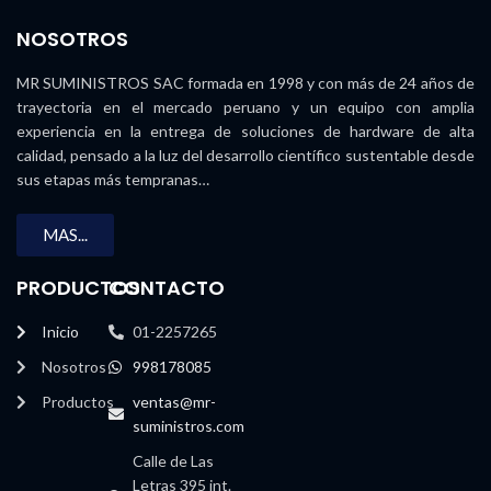
NOSOTROS
MR SUMINISTROS SAC formada en 1998 y con más de 24 años de
trayectoria en el mercado peruano y un equipo con amplia
experiencia en la entrega de soluciones de hardware de alta
calidad, pensado a la luz del desarrollo científico sustentable desde
sus etapas más tempranas…
MAS...
PRODUCTOS
CONTACTO
Inicio
01-2257265
Nosotros
998178085
Productos
ventas@mr-
suministros.com
Calle de Las
Letras 395 int.