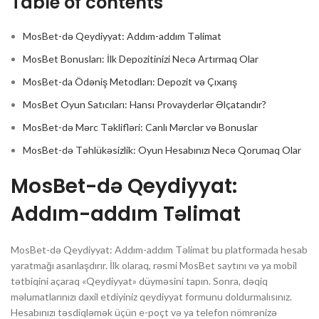
Table of contents
MosBet-də Qeydiyyat: Addım-addım Təlimat
MosBet Bonusları: İlk Depozitinizi Necə Artırmaq Olar
MosBet-da Ödəniş Metodları: Depozit və Çıxarış
MosBet Oyun Satıcıları: Hansı Provayderlər Əlçatandır?
MosBet-də Mərc Təklifləri: Canlı Mərclər və Bonuslar
MosBet-də Təhlükəsizlik: Oyun Hesabınızı Necə Qorumaq Olar
MosBet-də Qeydiyyat:
Addım-addım Təlimat
MosBet-də Qeydiyyat: Addım-addım Təlimat bu platformada hesab
yaratmağı asanlaşdırır. İlk olaraq, rəsmi MosBet saytını və ya mobil
tətbiqini açaraq «Qeydiyyat» düyməsini tapın. Sonra, dəqiq
məlumatlarınızı daxil etdiyiniz qeydiyyat formunu doldurmalısınız.
Hesabınızı təsdiqləmək üçün e-poçt və ya telefon nömrənizə