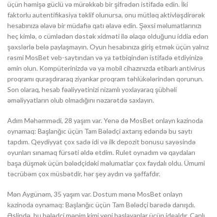
üçün həmişə güclü və mürəkkəb bir şifrədən istifadə edin. İki
faktorlu autentifikasiya təklif olunursa, onu mütləq aktivləşdirərək
hesabınıza əlavə bir müdafiə qatı əlavə edin. Şəxsi məlumatlarınızı
heç kimlə, o cümlədən dəstək xidməti ilə əlaqə olduğunu iddia edən
şəxslərlə belə paylaşmayın. Oyun hesabınıza giriş etmək üçün yalnız
rəsmi MosBet veb-saytından və ya tətbiqindən istifadə etdiyinizə
əmin olun. Kompüterinizdə və ya mobil cihazınızda etibarlı antivirus
proqramı quraşdıraraq ziyankar proqram təhlükələrindən qorunun.
Son olaraq, hesab fəaliyyətinizi nizamlı yoxlayaraq şübhəli
əməliyyatların olub olmadığını nəzarətdə saxlayın.
Adım Məhəmmədi, 28 yaşım var. Yenə də MosBet onlayn kazinoda
oynamaq: Başlanğıc üçün Tam Bələdçi axtarış edəndə bu saytı
tapdım. Qeydiyyat çox sadə idi və ilk depozit bonusu sayəsində
oyunları sınamaq fürsəti əldə etdim. Rulet oynadım və qaydaları
başa düşmək üçün bələdçidəki məlumatlar çox faydalı oldu. Ümumi
təcrübəm çox müsbətdir, hər şey aydın və şəffafdır.
Mən Aygünəm, 35 yaşım var. Dostum mənə MosBet onlayn
kazinoda oynamaq: Başlanğıc üçün Tam Bələdçi barədə danışdı.
Əslində, bu bələdçi mənim kimi yeni başlayanlar üçün idealdır. Canlı